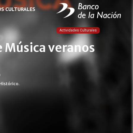
OS CULTURALES
Actividades Culturales
e Música veranos
m
Histórico.