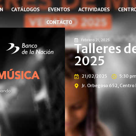
ÓN
CATÁLOGOS
EVENTOS
ACTIVIDADES
CENTR
CONTACTO
febrero 21, 2025
Talleres d
2025
21/02/2025
5:30 p
Jr. Orbegoso 652, Centro 