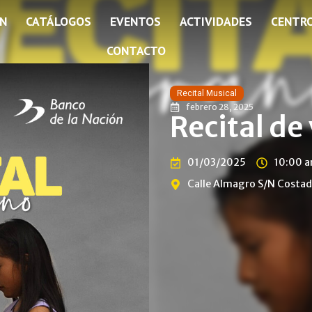
ÓN
CATÁLOGOS
EVENTOS
ACTIVIDADES
CENTR
CONTACTO
Recital Musical
febrero 28, 2025
Recital de
01/03/2025
10:00 
Calle Almagro S/N Costado