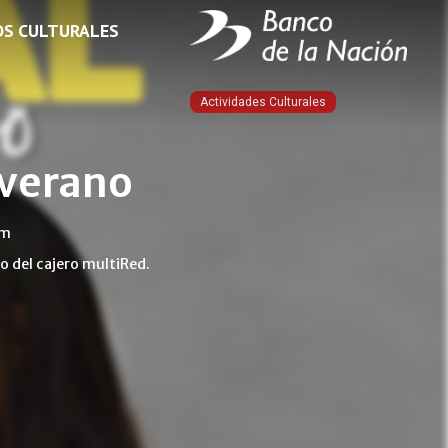
OS CULTURALES
Actividades Culturales
 verano
am
 del cajero multiRed.