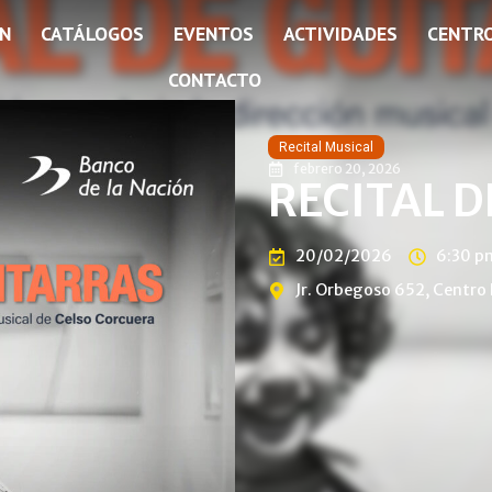
ÓN
CATÁLOGOS
EVENTOS
ACTIVIDADES
CENTR
CONTACTO
Recital Musical
febrero 20, 2026
RECITAL 
20/02/2026
6:30 p
Jr. Orbegoso 652, Centro 