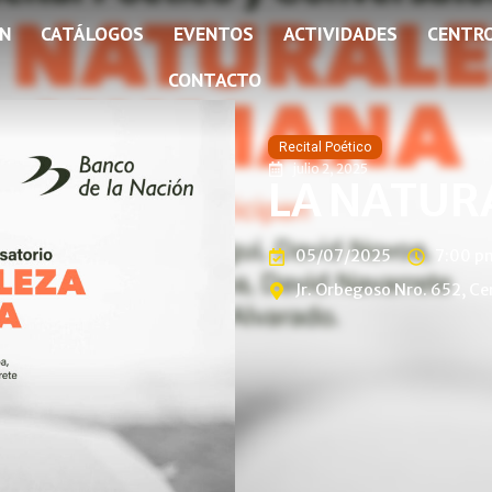
ÓN
CATÁLOGOS
EVENTOS
ACTIVIDADES
CENTR
CONTACTO
Recital Poético
julio 2, 2025
LA NATUR
05/07/2025
7:00 p
Jr. Orbegoso Nro. 652, Ce