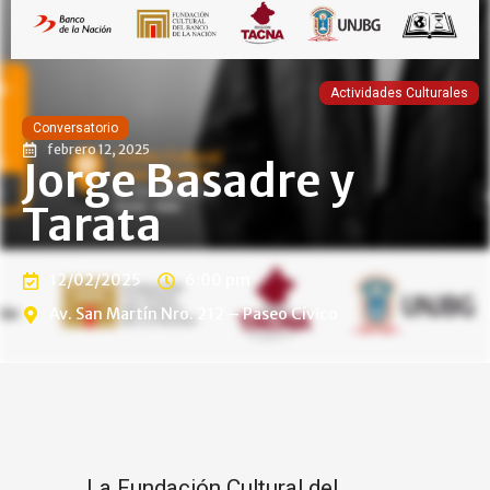
Actividades Culturales
Conversatorio
febrero 12, 2025
Jorge Basadre y
Tarata
12/02/2025
6:00 pm
Av. San Martín Nro. 212 – Paseo Cívico
La Fundación Cultural del