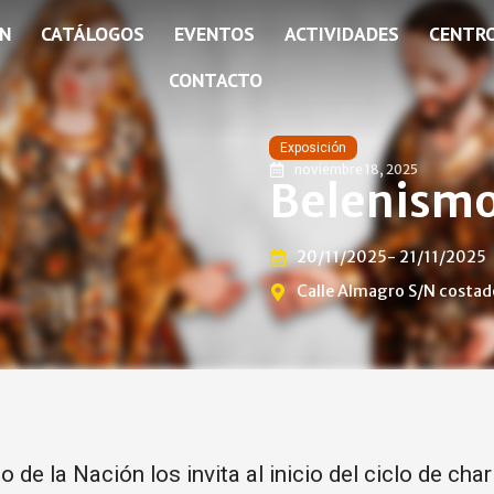
ÓN
CATÁLOGOS
EVENTOS
ACTIVIDADES
CENTR
CONTACTO
Exposición
noviembre 18, 2025
Belenismo
20/11/2025
- 21/11/2025
Calle Almagro S/N costado
 de la Nación los invita al inicio del ciclo de c