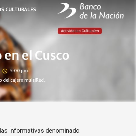
OS CULTURALES
Actividades Culturales
 en el Cusco
5:00 pm
 del cajero multiRed.
harlas informativas denominado