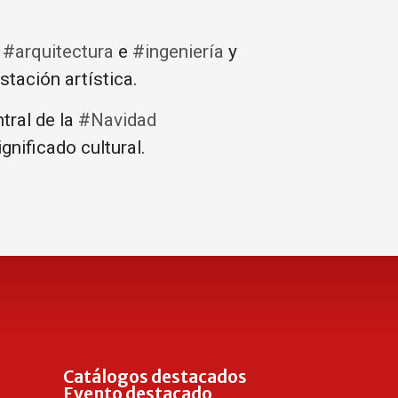
.
a
#arquitectura
e
#ingeniería
y
stación artística.
tral de la
#Navidad
gnificado cultural.
Catálogos destacados
Evento destacado